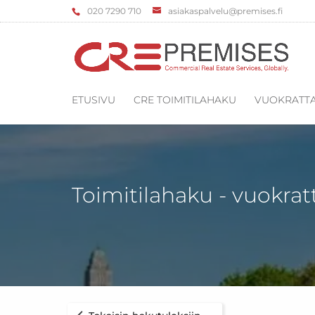
‌020 7290 710
asiakaspalvelu@premises.fi
ETUSIVU
CRE TOIMITILAHAKU
VUOKRATTA
Toimitilahaku - vuokrat