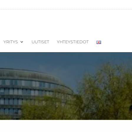
YRITYS
UUTISET
YHTEYSTIEDOT