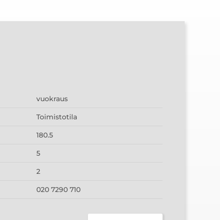
vuokraus
Toimistotila
180.5
5
2
020 7290 710