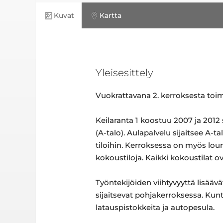
Kuvat
Kartta
Yleisesittely
Vuokrattavana 2. kerroksesta toimi
Keilaranta 1 koostuu 2007 ja 2012 
(A-talo). Aulapalvelu sijaitsee A-
tiloihin. Kerroksessa on myös loun
kokoustiloja. Kaikki kokoustilat o
Työntekijöiden viihtyvyyttä lisääv
sijaitsevat pohjakerroksessa. Kun
latauspistokkeita ja autopesula.