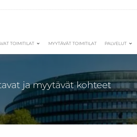
VAT TOIMITILAT
MYYTÄVÄT TOIMITILAT
PALVELUT
tavat ja myytävät kohteet