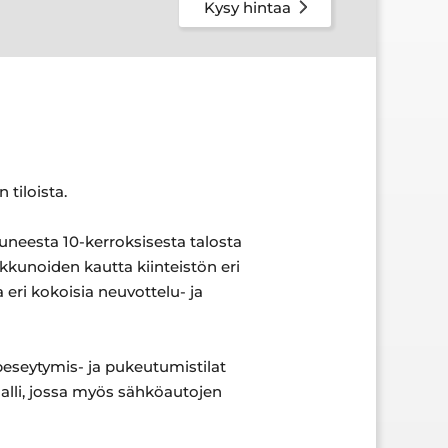
Kysy hintaa
 tiloista.
tuneesta 10-kerroksisesta talosta
ikkunoiden kautta kiinteistön eri
 eri kokoisia neuvottelu- ja
 peseytymis- ja pukeutumistilat
halli, jossa myös sähköautojen