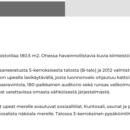
stotilaa 180.5 m2. Ohessa havainnollistavia kuvia kiinteistön
saneeratusta 5-kerroksisesta talosta (B-talo) ja 2012 valmis
talon upealla lasikäytävällä, josta luonnonvalo ohjautuu katto
asravintola, 180-paikkainen auditorio sekä runsas valikoima
vat varattavissa omasta sähköisestä järjestelmästä.
ät upeat merelle avautuvat sosiaalitilat. Kuntosali, saunat ja
tosalista näköala merelle. Talossa 3-kerroksinen pysäköinti