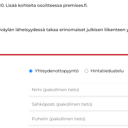
. Lisää kohteita osoitteessa premises.fi.
siväylän läheisyydessä takaa erinomaiset julkisen liikenteen 
Yhteydenottopyyntö
Hintatiedustelu