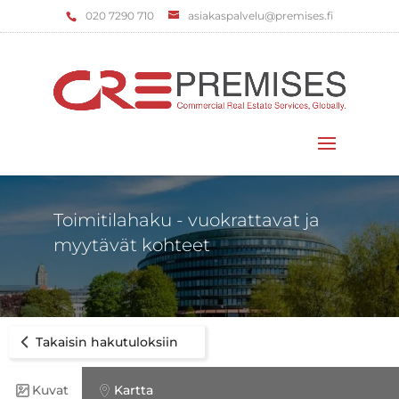
‌020 7290 710
asiakaspalvelu@premises.fi
Valitse sivu
Toimitilahaku - vuokrattavat ja
myytävät kohteet
Takaisin hakutuloksiin
Kuvat
Kartta