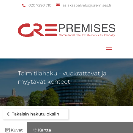
‌020 7290 710
asiakaspalvelu@premises.fi
Valitse sivu
Toimitilahaku - vuokrattavat ja
myytävät kohteet
Takaisin hakutuloksiin
Kuvat
Kartta