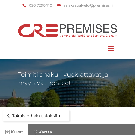
‌020 7290 710
asiakaspalvelu@premises.fi
Valitse sivu
Toimitilahaku - vuokrattavat ja
myytävät kohteet
Takaisin hakutuloksiin
Kuvat
Kartta