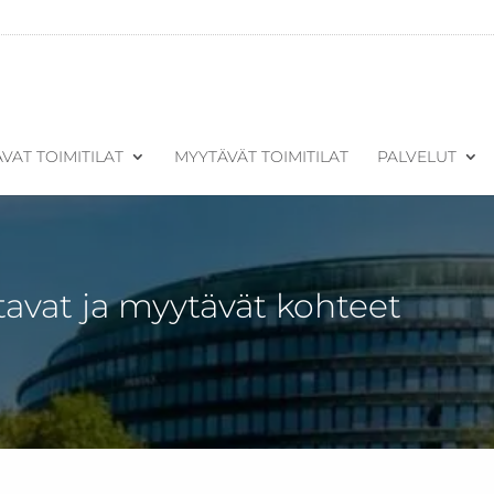
VAT TOIMITILAT
MYYTÄVÄT TOIMITILAT
PALVELUT
tavat ja myytävät kohteet