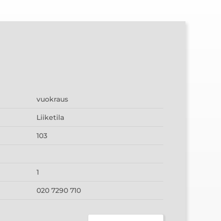
vuokraus
Liiketila
103
1
020 7290 710