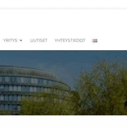
YRITYS
UUTISET
YHTEYSTIEDOT