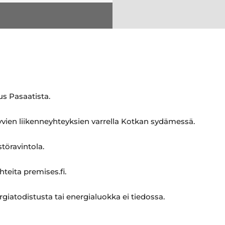
s Pasaatista.
yvien liikenneyhteyksien varrella Kotkan sydämessä.
töravintola.
hteita premises.fi.
rgiatodistusta tai energialuokka ei tiedossa.