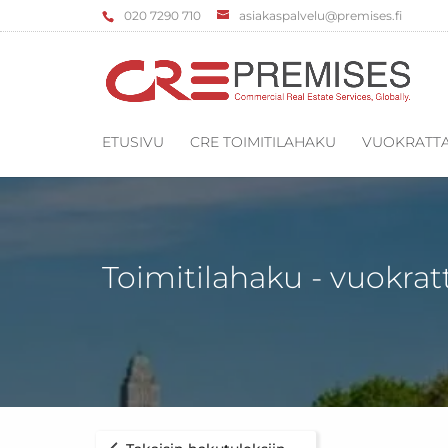
‌020 7290 710
asiakaspalvelu@premises.fi
ETUSIVU
CRE TOIMITILAHAKU
VUOKRATTA
Toimitilahaku - vuokrat