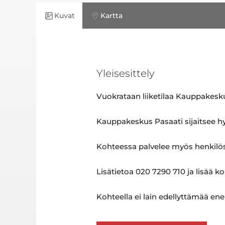
Kuvat
Kartta
Yleisesittely
Vuokrataan liiketilaa Kauppakesku
Kauppakeskus Pasaati sijaitsee h
Kohteessa palvelee myös henkilös
Lisätietoa 020 7290 710 ja lisää ko
Kohteella ei lain edellyttämää ene