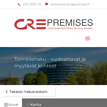
‌020 7290 710
asiakaspalvelu@premises.fi
Valitse sivu
Toimitilahaku - vuokrattavat ja
myytävät kohteet
Takaisin hakutuloksiin
Kuvat
Kartta