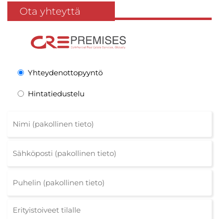
Ota yhteyttä
Yhteydenottopyyntö
Hintatiedustelu