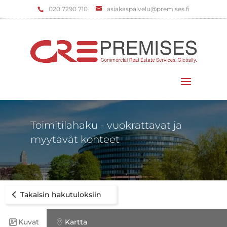
‌020 7290 710
asiakaspalvelu@premises.fi
Valitse sivu
Toimitilahaku - vuokrattavat ja
myytävät kohteet
Takaisin hakutuloksiin
Kuvat
Kartta