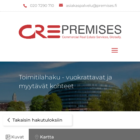
‌020 7290 710
asiakaspalvelu@premises.fi
Valitse sivu
Toimitilahaku - vuokrattavat ja
myytävät kohteet
Takaisin hakutuloksiin
Kuvat
Kartta