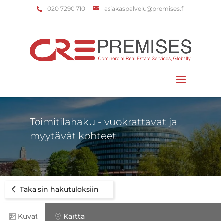
‌020 7290 710
asiakaspalvelu@premises.fi
Valitse sivu
Toimitilahaku - vuokrattavat ja
myytävät kohteet
Takaisin hakutuloksiin
Kuvat
Kartta