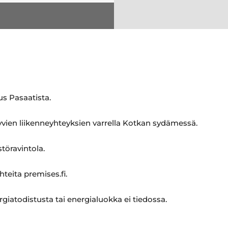
s Pasaatista.
yvien liikenneyhteyksien varrella Kotkan sydämessä.
töravintola.
hteita premises.fi.
rgiatodistusta tai energialuokka ei tiedossa.