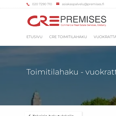
‌020 7290 710
asiakaspalvelu@premises.fi
ETUSIVU
CRE TOIMITILAHAKU
VUOKRATTA
Toimitilahaku - vuokrat