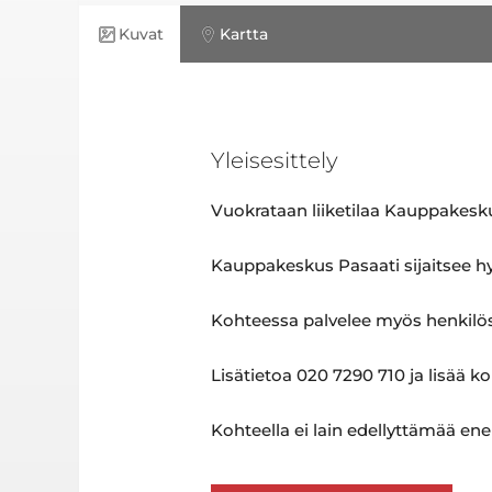
Kuvat
Kartta
Yleisesittely
Vuokrataan liiketilaa Kauppakesku
Kauppakeskus Pasaati sijaitsee h
Kohteessa palvelee myös henkilös
Lisätietoa 020 7290 710 ja lisää ko
Kohteella ei lain edellyttämää ene