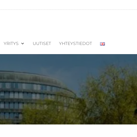
YRITYS
UUTISET
YHTEYSTIEDOT