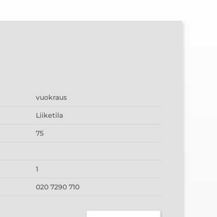
vuokraus
Liiketila
75
1
020 7290 710