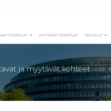
VAT TOIMITILAT
MYYTÄVÄT TOIMITILAT
PALVELUT
tavat ja myytävät kohteet