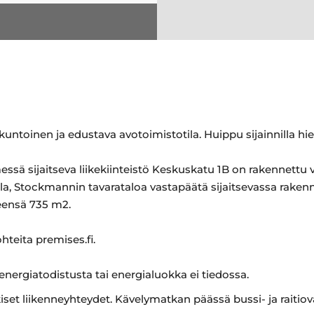
ntoinen ja edustava avotoimistotila. Huippu sijainnilla hie
ssä sijaitseva liikekiinteistö Keskuskatu 1B on rakennettu
a, Stockmannin tavarataloa vastapäätä sijaitsevassa raken
teensä 735 m2.
ohteita premises.fi.
 energiatodistusta tai energialuokka ei tiedossa.
kiset liikenneyhteydet. Kävelymatkan päässä bussi- ja raiti