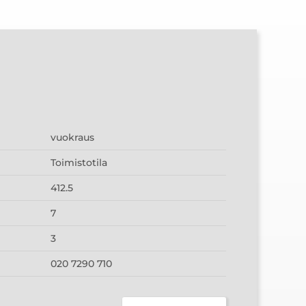
vuokraus
Toimistotila
412.5
7
3
020 7290 710