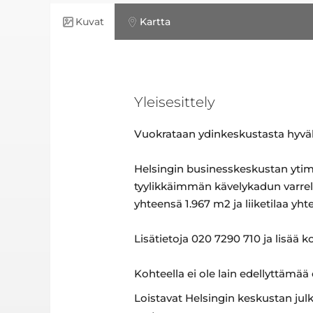
Kuvat
Kartta
Yleisesittely
Vuokrataan ydinkeskustasta hyväku
Helsingin businesskeskustan ytime
tyylikkäimmän kävelykadun varrell
yhteensä 1.967 m2 ja liiketilaa yh
Lisätietoja 020 7290 710 ja lisää k
Kohteella ei ole lain edellyttämää
Loistavat Helsingin keskustan jul