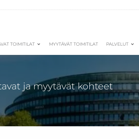
VAT TOIMITILAT
MYYTÄVÄT TOIMITILAT
PALVELUT
tavat ja myytävät kohteet