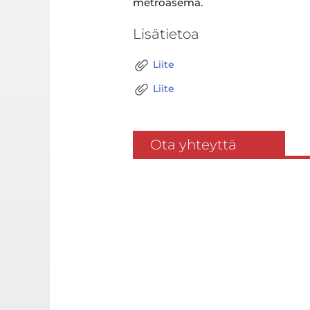
metroasema.
Lisätietoa
Liite
Liite
Ota yhteyttä