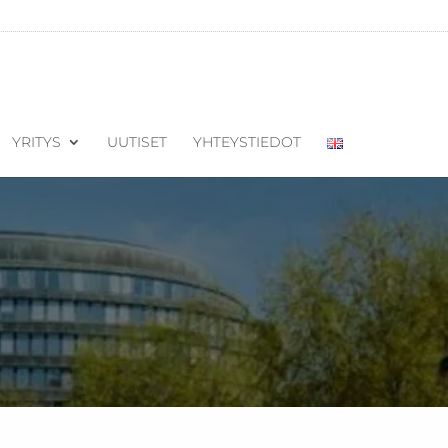
YRITYS
UUTISET
YHTEYSTIEDOT