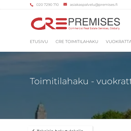
‌020 7290 710
asiakaspalvelu@premises.fi
ETUSIVU
CRE TOIMITILAHAKU
VUOKRATTA
Toimitilahaku - vuokrat