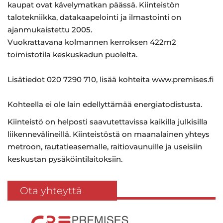
kaupat ovat kävelymatkan päässä. Kiinteistön
talotekniikka, datakaapelointi ja ilmastointi on
ajanmukaistettu 2005.
Vuokrattavana kolmannen kerroksen 422m2
toimistotila keskuskadun puolelta.
Lisätiedot 020 7290 710, lisää kohteita www.premises.fi
Kohteella ei ole lain edellyttämää energiatodistusta.
Kiinteistö on helposti saavutettavissa kaikilla julkisilla
liikennevälineillä. Kiinteistöstä on maanalainen yhteys
metroon, rautatieasemalle, raitiovaunuille ja useisiin
keskustan pysäköintilaitoksiin.
Ota yhteyttä