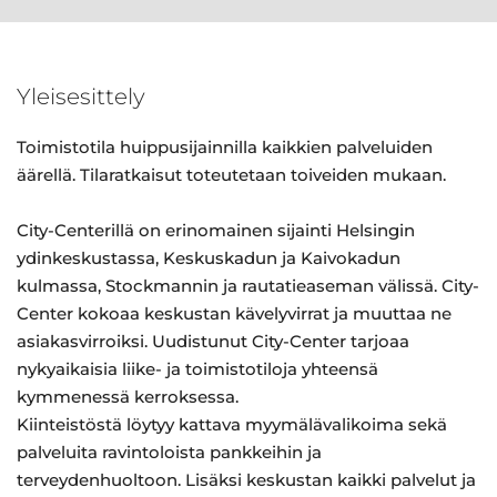
Yleisesittely
Toimistotila huippusijainnilla kaikkien palveluiden
äärellä. Tilaratkaisut toteutetaan toiveiden mukaan.
City-Centerillä on erinomainen sijainti Helsingin
ydinkeskustassa, Keskuskadun ja Kaivokadun
kulmassa, Stockmannin ja rautatieaseman välissä. City-
Center kokoaa keskustan kävelyvirrat ja muuttaa ne
asiakasvirroiksi. Uudistunut City-Center tarjoaa
nykyaikaisia liike- ja toimistotiloja yhteensä
kymmenessä kerroksessa.
Kiinteistöstä löytyy kattava myymälävalikoima sekä
palveluita ravintoloista pankkeihin ja
terveydenhuoltoon. Lisäksi keskustan kaikki palvelut ja