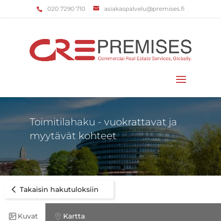
‌020 7290 710
asiakaspalvelu@premises.fi
Valitse sivu
Toimitilahaku - vuokrattavat ja
myytävät kohteet
Takaisin hakutuloksiin
Kuvat
Kartta