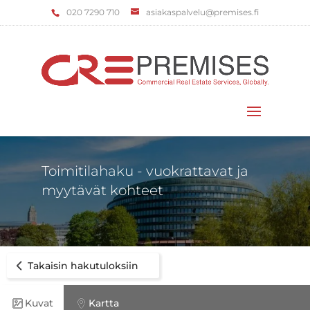
‌020 7290 710
asiakaspalvelu@premises.fi
Valitse sivu
Toimitilahaku - vuokrattavat ja
myytävät kohteet
Takaisin hakutuloksiin
Kuvat
Kartta