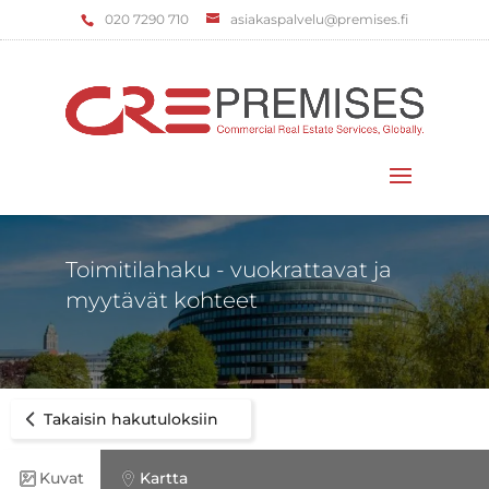
‌020 7290 710
asiakaspalvelu@premises.fi
Valitse sivu
Toimitilahaku - vuokrattavat ja
myytävät kohteet
Takaisin hakutuloksiin
Kuvat
Kartta