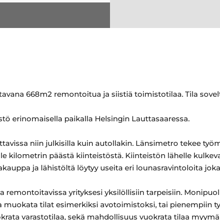
tavana 668m2 remontoitua ja siistiä toimistotilaa. Tila sovelt
istö erinomaisella paikalla Helsingin Lauttasaaressa.
tavissa niin julkisilla kuin autollakin. Länsimetro tekee työ
le kilometrin päästä kiinteistöstä. Kiinteistön lähelle kulk
kauppa ja lähistöltä löytyy useita eri lounasravintoloita jo
remontoitavissa yrityksesi yksilöllisiin tarpeisiin. Monipuolis
ista muokata tilat esimerkiksi avotoimistoksi, tai pienempiin 
rata varastotilaa, sekä mahdollisuus vuokrata tilaa myymälä