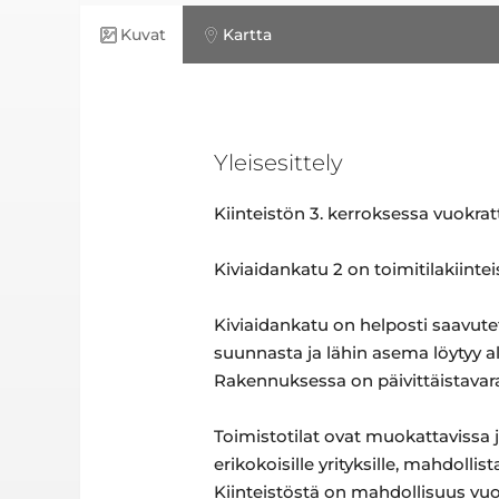
Kuvat
Kartta
Yleisesittely
Kiinteistön 3. kerroksessa vuokrat
Kiviaidankatu 2 on toimitilakiinte
Kiviaidankatu on helposti saavutet
suunnasta ja lähin asema löytyy al
Rakennuksessa on päivittäistavara
Toimistotilat ovat muokattavissa ja 
erikokoisille yrityksille, mahdoll
Kiinteistöstä on mahdollisuus vuok