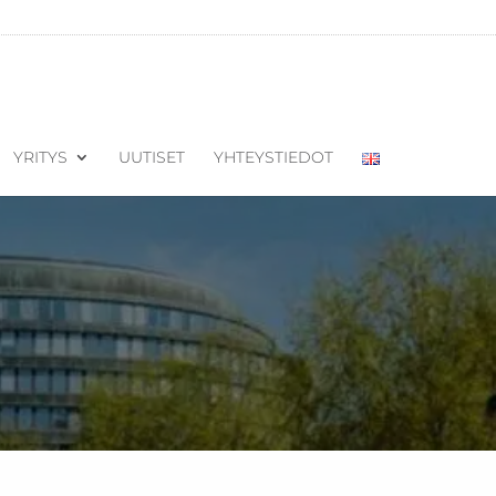
YRITYS
UUTISET
YHTEYSTIEDOT