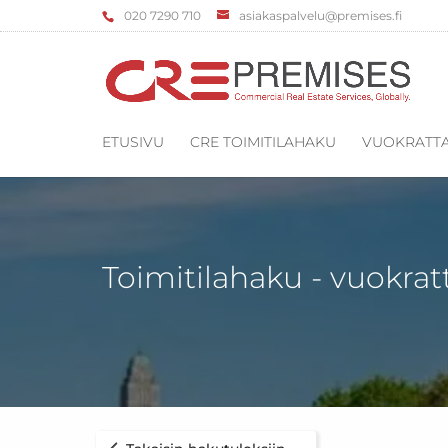
‌020 7290 710
asiakaspalvelu@premises.fi
ETUSIVU
CRE TOIMITILAHAKU
VUOKRATTA
Toimitilahaku - vuokrat