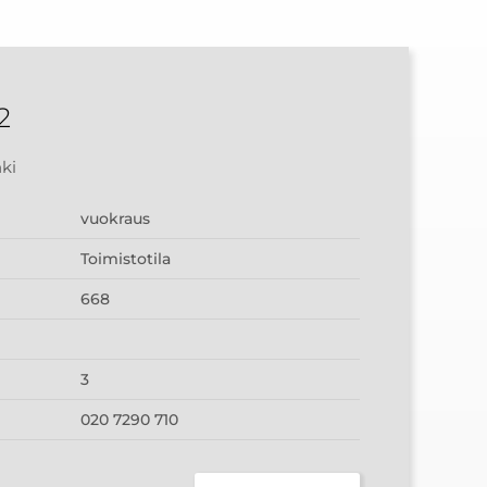
2
nki
vuokraus
Toimistotila
668
3
020 7290 710