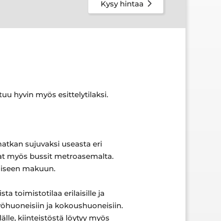
Kysy hintaa
uu hyvin myös esittelytilaksi.
matkan sujuvaksi useasta eri
evat myös bussit metroasemalta.
kaiseen makuun.
ta toimistotilaa erilaisille ja
työhuoneisiin ja kokoushuoneisiin.
lle, kiinteistöstä löytyy myös