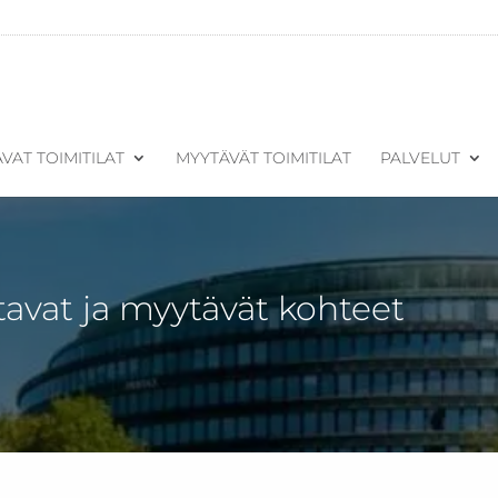
VAT TOIMITILAT
MYYTÄVÄT TOIMITILAT
PALVELUT
tavat ja myytävät kohteet