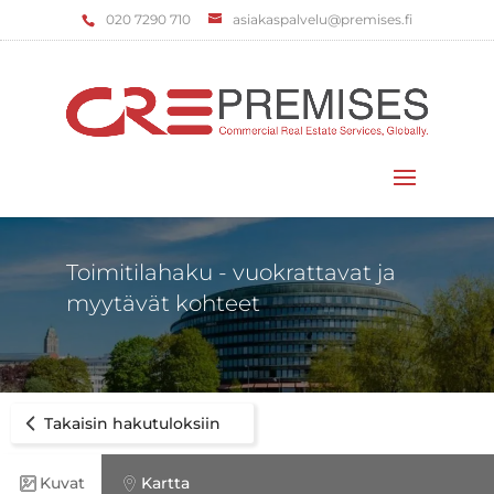
‌020 7290 710
asiakaspalvelu@premises.fi
Valitse sivu
Toimitilahaku - vuokrattavat ja
myytävät kohteet
Takaisin hakutuloksiin
Kuvat
Kartta