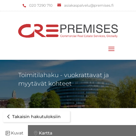
‌020 7290 710
asiakaspalvelu@premises.fi
Valitse sivu
Toimitilahaku - vuokrattavat ja
myytävät kohteet
Takaisin hakutuloksiin
Kuvat
Kartta