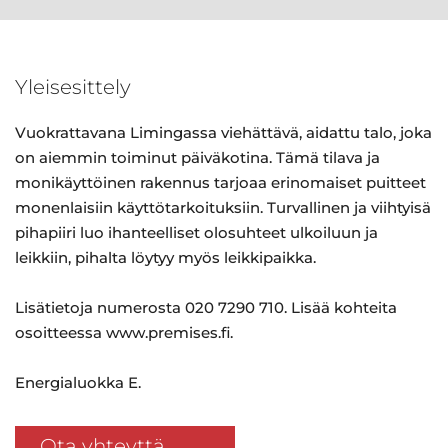
Yleisesittely
Vuokrattavana Limingassa viehättävä, aidattu talo, joka
on aiemmin toiminut päiväkotina. Tämä tilava ja
monikäyttöinen rakennus tarjoaa erinomaiset puitteet
monenlaisiin käyttötarkoituksiin. Turvallinen ja viihtyisä
pihapiiri luo ihanteelliset olosuhteet ulkoiluun ja
leikkiin, pihalta löytyy myös leikkipaikka.
Lisätietoja numerosta 020 7290 710. Lisää kohteita
osoitteessa www.premises.fi.
Energialuokka E.
Ota yhteyttä