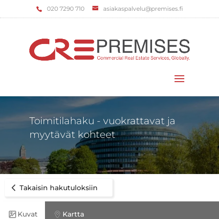
‌020 7290 710
asiakaspalvelu@premises.fi
Valitse sivu
Toimitilahaku - vuokrattavat ja
myytävät kohteet
Takaisin hakutuloksiin
Kuvat
Kartta