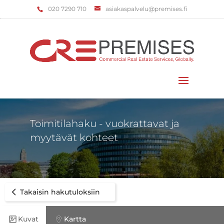
‌020 7290 710
asiakaspalvelu@premises.fi
Valitse sivu
Toimitilahaku - vuokrattavat ja
myytävät kohteet
Takaisin hakutuloksiin
Kuvat
Kartta