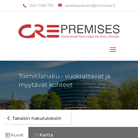
‌020 7290 710
asiakaspalvelu@premises.fi
Valitse sivu
Toimitilahaku - vuokrattavat ja
myytävät kohteet
Takaisin hakutuloksiin
Kuvat
Kartta