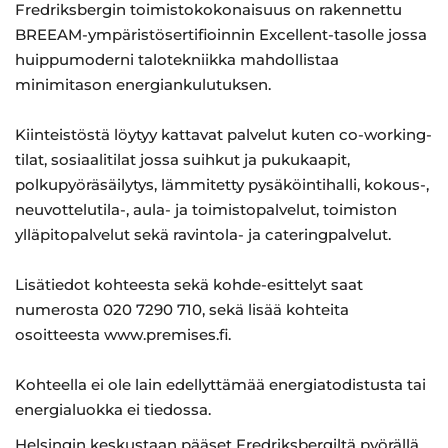
Fredriksbergin toimistokokonaisuus on rakennettu
BREEAM-ympäristösertifioinnin Excellent-tasolle jossa
huippumoderni talotekniikka mahdollistaa
minimitason energiankulutuksen.
Kiinteistöstä löytyy kattavat palvelut kuten co-working-
tilat, sosiaalitilat jossa suihkut ja pukukaapit,
polkupyöräsäilytys, lämmitetty pysäköintihalli, kokous-,
neuvottelutila-, aula- ja toimistopalvelut, toimiston
ylläpitopalvelut sekä ravintola- ja cateringpalvelut.
Lisätiedot kohteesta sekä kohde-esittelyt saat
numerosta 020 7290 710, sekä lisää kohteita
osoitteesta www.premises.fi.
Kohteella ei ole lain edellyttämää energiatodistusta tai
energialuokka ei tiedossa.
Helsingin keskustaan pääset Fredriksbergiltä pyörällä