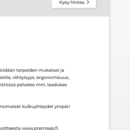
Kysy hintaa
tälöidään tarpeiden mukaiset ja
tila, viihtyisyys, ergonomisuus,
nteistössä palvelee mm. laadukas
 erinomaiset kulkuyhteydet ympäri
soitteesta www.premises.fi.