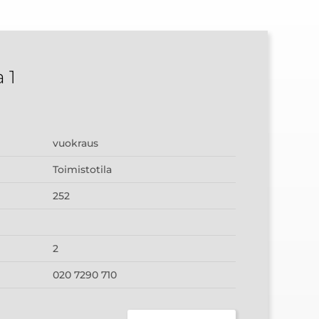
 1
vuokraus
Toimistotila
252
2
020 7290 710