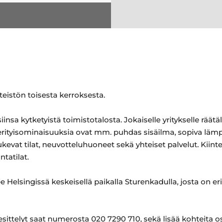
teistön toisesta kerroksesta.
iinsa kytketyistä toimistotalosta. Jokaiselle yritykselle rää
 erityisominaisuuksia ovat mm. puhdas sisäilma, sopiva lämpö
 tukevat tilat, neuvotteluhuoneet sekä yhteiset palvelut. Kii
ntatilat.
see Helsingissä keskeisellä paikalla Sturenkadulla, josta on
sittelyt saat numerosta 020 7290 710, sekä lisää kohteita o