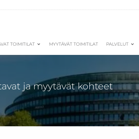
VAT TOIMITILAT
MYYTÄVÄT TOIMITILAT
PALVELUT
tavat ja myytävät kohteet