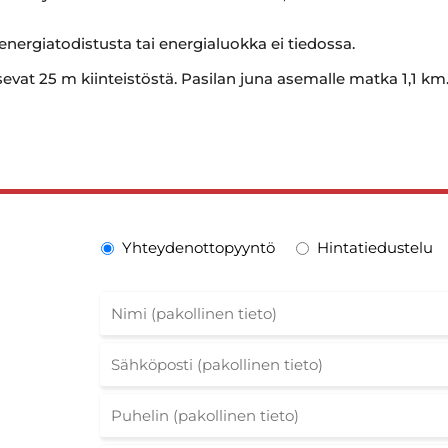
 energiatodistusta tai energialuokka ei tiedossa.
itsevat 25 m kiinteistöstä. Pasilan juna asemalle matka 1,1
Yhteydenottopyyntö
Hintatiedustelu