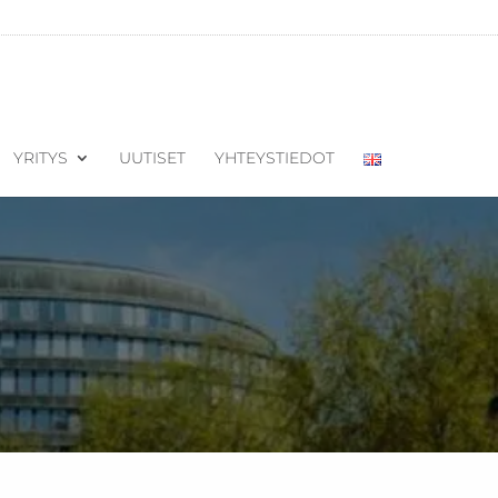
YRITYS
UUTISET
YHTEYSTIEDOT