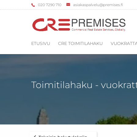
‌020 7290 710
asiakaspalvelu@premises.fi
ETUSIVU
CRE TOIMITILAHAKU
VUOKRATTA
Toimitilahaku - vuokrat