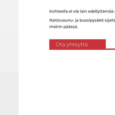
Kohteella ei ole lain edellyttämää
Raitiovaunu- ja bussipysäkit sija
metrin päässä.
Ota yhteyttä