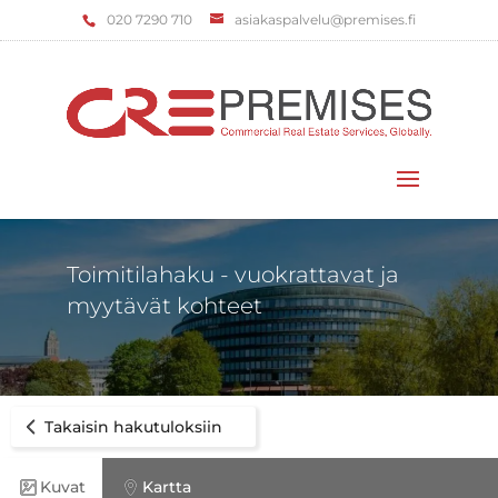
‌020 7290 710
asiakaspalvelu@premises.fi
Valitse sivu
Toimitilahaku - vuokrattavat ja
myytävät kohteet
Takaisin hakutuloksiin
Kuvat
Kartta