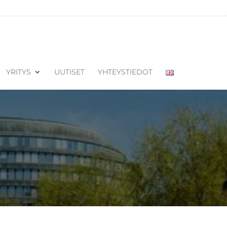
YRITYS
UUTISET
YHTEYSTIEDOT