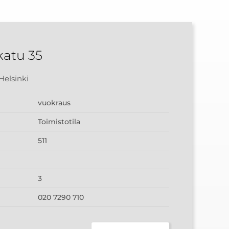
atu 35
Helsinki
vuokraus
Toimistotila
511
3
020 7290 710