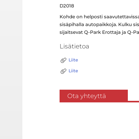
D2018
Kohde on helposti saavutettavissa j
sisäpihalla autopaikkoja. Kulku si
sijaitsevat Q-Park Erottaja ja Q-P
Lisätietoa
Liite
Liite
Ota yhteyttä