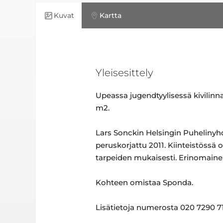
Kuvat
Kartta
Yleisesittely
Upeassa jugendtyylisessä kivilinn
m2.
Lars Sonckin Helsingin Puhelinyhd
peruskorjattu 2011. Kiinteistössä
tarpeiden mukaisesti. Erinomainen 
Kohteen omistaa Sponda.
Lisätietoja numerosta 020 7290 71