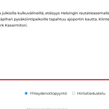
ulkisilla kulkuvälineillä, etäisyys Helsingin rautatieasemall
säpihan pysäköintipaikoille tapahtuu ajoportin kautta. Kiint
ark Kasarmitori.
Yhteydenottopyyntö
Hintatiedustelu