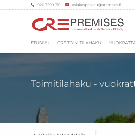
‌020 7290 710
asiakaspalvelu@premises.fi
ETUSIVU
CRE TOIMITILAHAKU
VUOKRATTA
Toimitilahaku - vuokrat