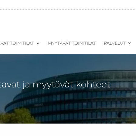
VAT TOIMITILAT
MYYTÄVÄT TOIMITILAT
PALVELUT
tavat ja myytävät kohteet