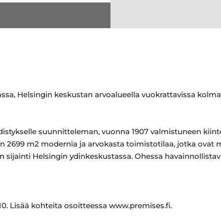
assa, Helsingin keskustan arvoalueella vuokrattavissa kolma
istykselle suunnitteleman, vuonna 1907 valmistuneen kiintei
 on 2699 m2 modernia ja arvokasta toimistotilaa, jotka ovat
sijainti Helsingin ydinkeskustassa. Ohessa havainnollistavia
0. Lisää kohteita osoitteessa www.premises.fi.