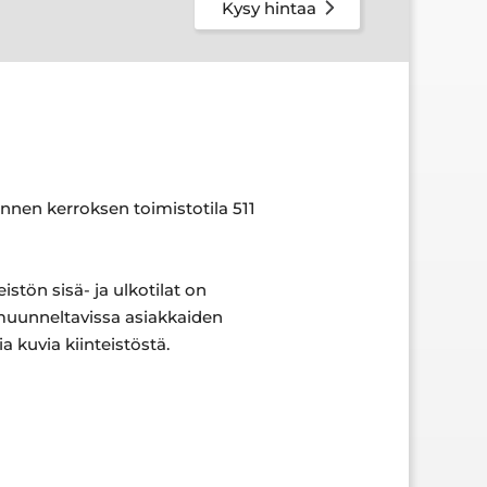
Kysy hintaa
nnen kerroksen toimistotila 511
stön sisä- ja ulkotilat on
 muunneltavissa asiakkaiden
 kuvia kiinteistöstä.