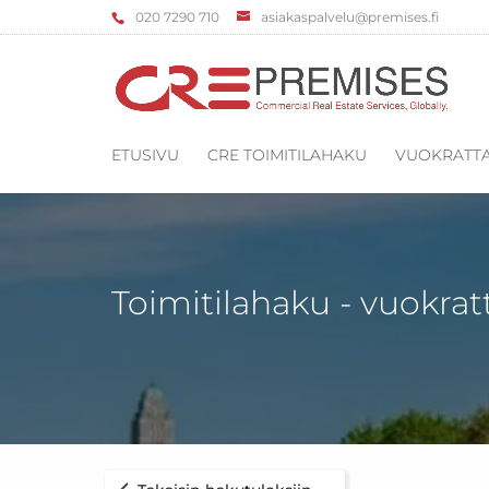
‌020 7290 710
asiakaspalvelu@premises.fi
ETUSIVU
CRE TOIMITILAHAKU
VUOKRATTA
Toimitilahaku - vuokrat