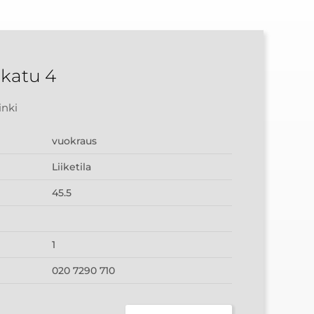
katu 4
inki
vuokraus
Liiketila
45.5
1
020 7290 710