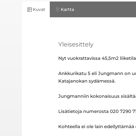
Kuvat
Kartta
Yleisesittely
Nyt vuokrattavissa 45,5m2 liiketil
Ankkurikatu 5 eli Jungmann on uus
Katajanokan sydämessä.
Jungmanniin kokonaisuus sisältää 
Lisätietoja numerosta 020 7290 71
Kohteella ei ole lain edellyttämää