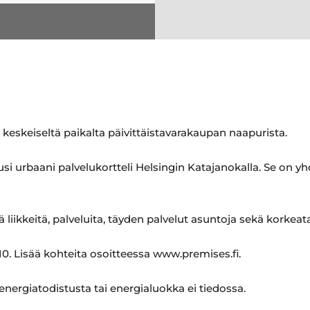
a keskeiseltä paikalta päivittäistavarakaupan naapurista.
i urbaani palvelukortteli Helsingin Katajanokalla. Se on yh
liikkeitä, palveluita, täyden palvelut asuntoja sekä korkeat
0. Lisää kohteita osoitteessa www.premises.fi.
 energiatodistusta tai energialuokka ei tiedossa.