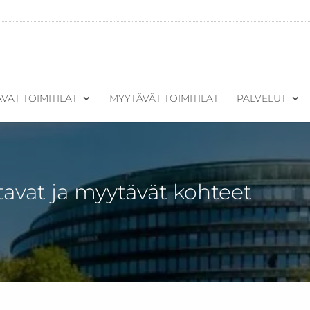
VAT TOIMITILAT
MYYTÄVÄT TOIMITILAT
PALVELUT
tavat ja myytävät kohteet