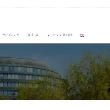
YRITYS
UUTISET
YHTEYSTIEDOT