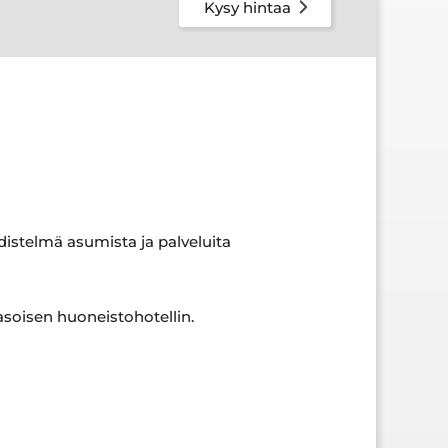
Kysy hintaa
distelmä asumista ja palveluita
asoisen huoneistohotellin.