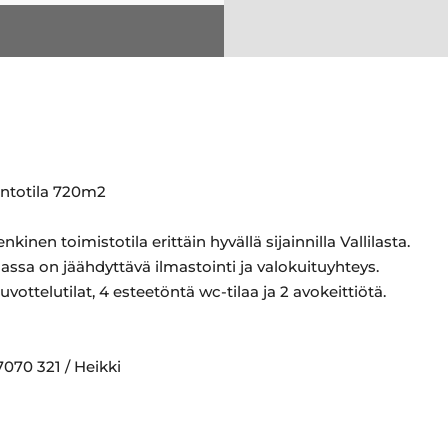
ntotila 720m2
kinen toimistotila erittäin hyvällä sijainnilla Vallilasta.
lassa on jäähdyttävä ilmastointi ja valokuituyhteys.
vottelutilat, 4 esteetöntä wc-tilaa ja 2 avokeittiötä.
7070 321 / Heikki