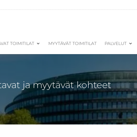
VAT TOIMITILAT
MYYTÄVÄT TOIMITILAT
PALVELUT
tavat ja myytävät kohteet