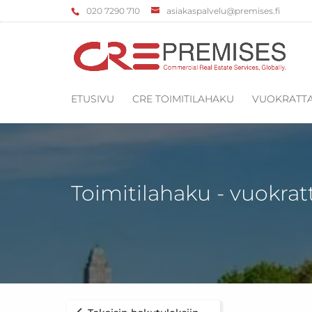
‌020 7290 710
asiakaspalvelu@premises.fi
ETUSIVU
CRE TOIMITILAHAKU
VUOKRATTA
Toimitilahaku - vuokrat