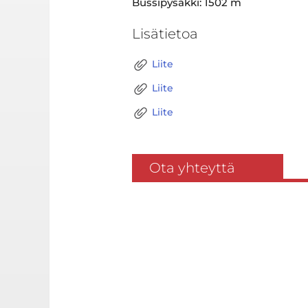
Bussipysäkki: 1502 m
Lisätietoa
Liite
Liite
Liite
Ota yhteyttä