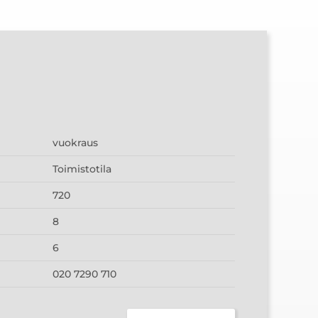
vuokraus
Toimistotila
720
8
6
020 7290 710