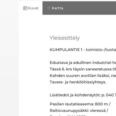
Kuvat
Kartta
Yleisesittely
KUMPULANTIE 1 - toimisto-/tuota
Edustava ja edullinen industrial-hen
Tässä 6. krs täysin saneeratussa ti
Kahden suuren avotilan lisäksi, neu
Tavara- ja henkilöhissiyhteys.
Lisätiedot ja kohdenäytöt: p. 040 
Pasilan rautatieasema: 800 m /
Raitiovaunupysäkki: vieressä /