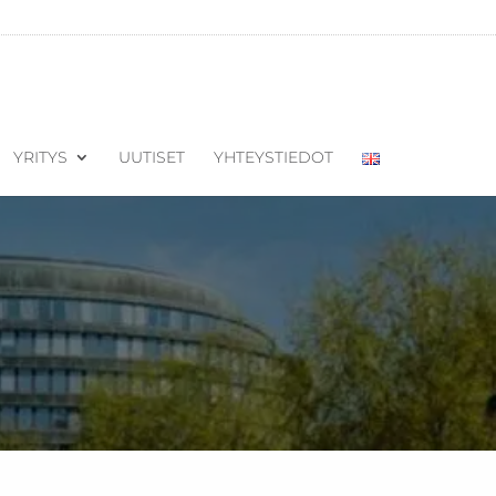
YRITYS
UUTISET
YHTEYSTIEDOT