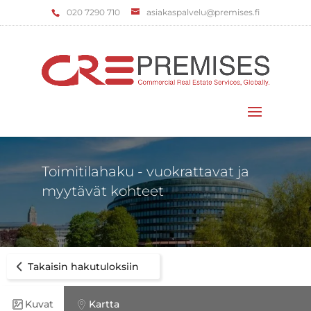
‌020 7290 710
asiakaspalvelu@premises.fi
Valitse sivu
Toimitilahaku - vuokrattavat ja
myytävät kohteet
Takaisin hakutuloksiin
Kuvat
Kartta