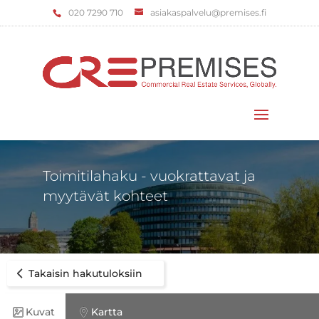
‌020 7290 710
asiakaspalvelu@premises.fi
Valitse sivu
Toimitilahaku - vuokrattavat ja
myytävät kohteet
Takaisin hakutuloksiin
Kuvat
Kartta