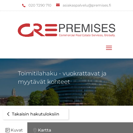
‌020 7290 710
asiakaspalvelu@premises.fi
Valitse sivu
Toimitilahaku - vuokrattavat ja
myytävät kohteet
Takaisin hakutuloksiin
Kuvat
Kartta