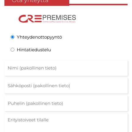
Ota yhteyttä
Yhteydenottopyyntö
Hintatiedustelu