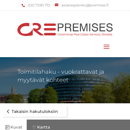
‌020 7290 710
asiakaspalvelu@premises.fi
Valitse sivu
Toimitilahaku - vuokrattavat ja
myytävät kohteet
Takaisin hakutuloksiin
Kuvat
Kartta