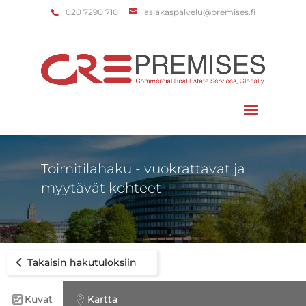
‌020 7290 710
asiakaspalvelu@premises.fi
Valitse sivu
Toimitilahaku - vuokrattavat ja
myytävät kohteet
Takaisin hakutuloksiin
Kuvat
Kartta