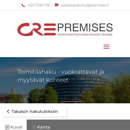
‌020 7290 710
asiakaspalvelu@premises.fi
Valitse sivu
Toimitilahaku - vuokrattavat ja
myytävät kohteet
Takaisin hakutuloksiin
Kuvat
Kartta