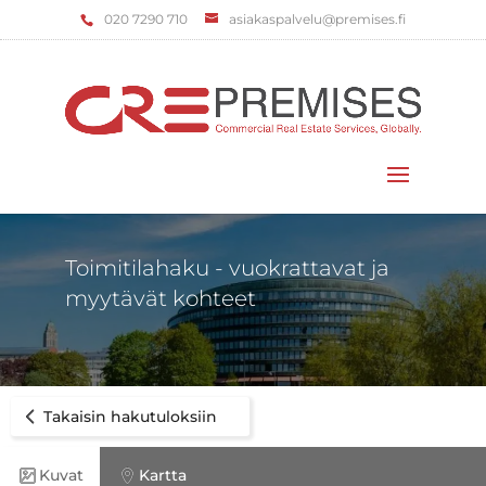
‌020 7290 710
asiakaspalvelu@premises.fi
Valitse sivu
Toimitilahaku - vuokrattavat ja
myytävät kohteet
Takaisin hakutuloksiin
Kuvat
Kartta