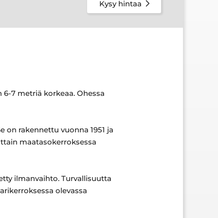
Kysy hintaa
in 6-7 metriä korkeaa. Ohessa
Se on rakennettu vuonna 1951 ja
littain maatasokerroksessa
ty ilmanvaihto. Turvallisuutta
larikerroksessa olevassa