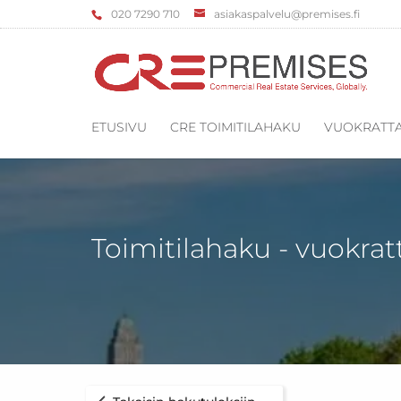
‌020 7290 710
asiakaspalvelu@premises.fi
ETUSIVU
CRE TOIMITILAHAKU
VUOKRATTA
Toimitilahaku - vuokrat