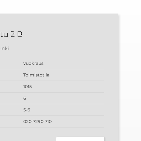
tu 2 B
inki
vuokraus
Toimistotila
1015
6
5-6
020 7290 710