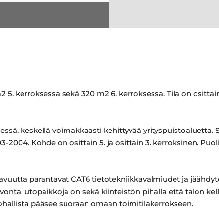
2 5. kerroksessa sekä 320 m2 6. kerroksessa. Tila on ositta
essä, keskellä voimakkaasti kehittyvää yrityspuistoaluetta. 
-2004. Kohde on osittain 5. ja osittain 3. kerroksinen. Puo
uutta parantavat CAT6 tietotekniikkavalmiudet ja jäähdytet
nta. utopaikkoja on sekä kiinteistön pihalla että talon kel
tohallista pääsee suoraan omaan toimitilakerrokseen.