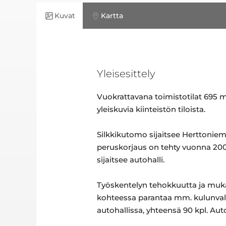
Kuvat
Kartta
Yleisesittely
Vuokrattavana toimistotilat 695 m
yleiskuvia kiinteistön tiloista.
Silkkikutomo sijaitsee Herttoniem
peruskorjaus on tehty vuonna 2003
sijaitsee autohalli.
Työskentelyn tehokkuutta ja mukav
kohteessa parantaa mm. kulunvalvo
autohallissa, yhteensä 90 kpl. Au