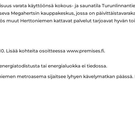
isuus varata käyttöönsä kokous- ja saunatila Turunlinnantie 
aitseva Megahertsin kauppakeskus, jossa on päivittäistavara
s muut Herttoniemen kattavat palvelut tarjoavat hyvän toim
0. Lisää kohteita osoitteessa www.premises.fi.
 energiatodistusta tai energialuokka ei tiedossa.
toniemen metroasema sijaitsee lyhyen kävelymatkan päässä.