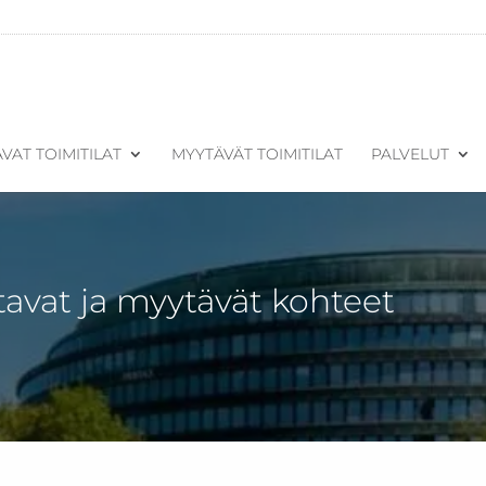
VAT TOIMITILAT
MYYTÄVÄT TOIMITILAT
PALVELUT
tavat ja myytävät kohteet