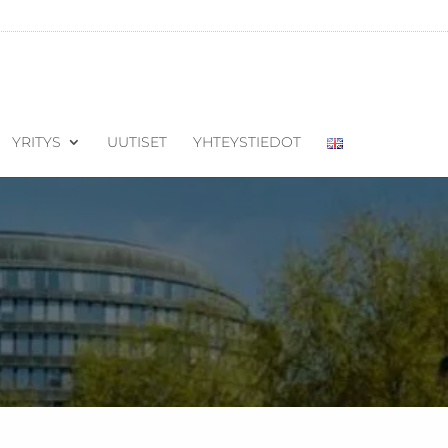
YRITYS
UUTISET
YHTEYSTIEDOT