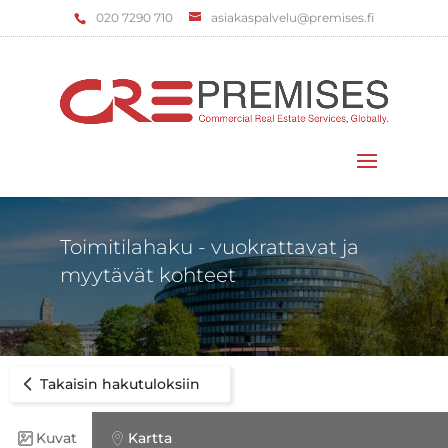
‌020 7290 710
asiakaspalvelu@premises.fi
Valitse sivu
Toimitilahaku - vuokrattavat ja
myytävät kohteet
Takaisin hakutuloksiin
Kuvat
Kartta