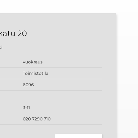
katu 20
ki
vuokraus
Toimistotila
6096
3-11
020 7290 710