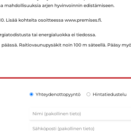
aa mahdollisuuksia arjen hyvinvoinnin edistämiseen.
0. Lisää kohteita osoitteessa www.premises.fi.
rgiatodistusta tai energialuokka ei tiedossa.
ässä. Raitiovaunupysäkit noin 100 m säteellä. Pääsy myös
Yhteydenottopyyntö
Hintatiedustelu