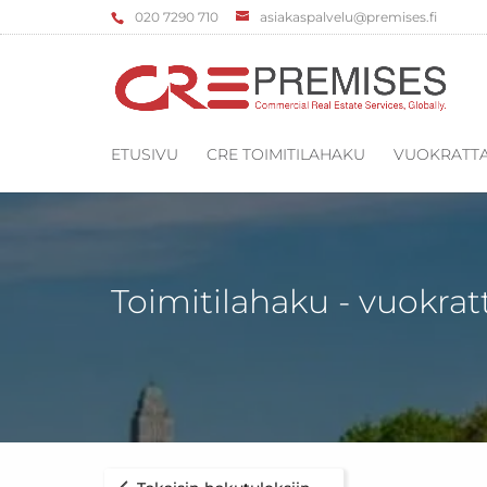
‌020 7290 710
asiakaspalvelu@premises.fi
ETUSIVU
CRE TOIMITILAHAKU
VUOKRATTA
Toimitilahaku - vuokrat