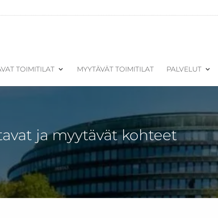
VAT TOIMITILAT
MYYTÄVÄT TOIMITILAT
PALVELUT
tavat ja myytävät kohteet