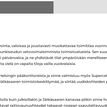
inta, valoisaa ja joustavasti muokattavaa toimitilaa vuonn
nkiseudun vetovoimaisimmista toimistoalueista. Sen suuret
i päivänvaloa, ja ne yhdistävät tilat ympäröivään merellis
a vielä on vapaita tiloja vailla vuokralaisia.
a Helsingin pääkonttoreista ja sinne valmistuu myös Superce
ätkäsaaren toimistokeskittymää, ja siirtää uudiskohteiden
olla kuin julkisillakin ja Jätkäsaaren kanavaa pitkin sinne 
stavat raitiovaunuyhteydet takaavat nopean saavutettavuude