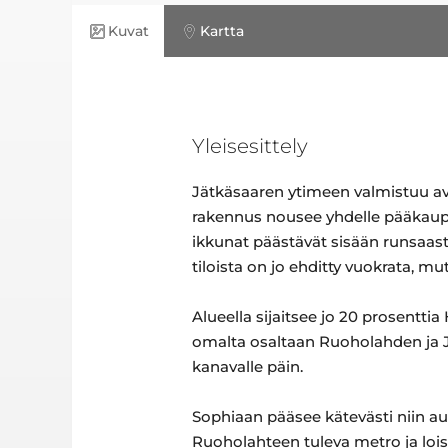
Kuvat
Kartta
Yleisesittely
Jätkäsaaren ytimeen valmistuu avo
rakennus nousee yhdelle pääkaupu
ikkunat päästävät sisään runsaast
tiloista on jo ehditty vuokrata, mutt
Alueella sijaitsee jo 20 prosentti
omalta osaltaan Ruoholahden ja J
kanavalle päin.
Sophiaan pääsee kätevästi niin aut
Ruoholahteen tuleva metro ja loi