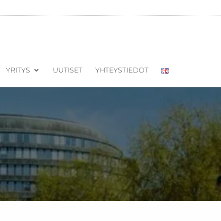
YRITYS
UUTISET
YHTEYSTIEDOT