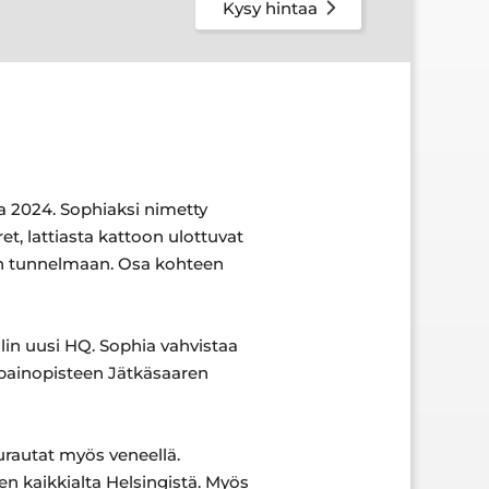
Kysy hintaa
a 2024. Sophiaksi nimetty
, lattiasta kattoon ulottuvat
een tunnelmaan. Osa kohteen
llin uusi HQ. Sophia vahvistaa
 painopisteen Jätkäsaaren
hurautat myös veneellä.
n kaikkialta Helsingistä. Myös