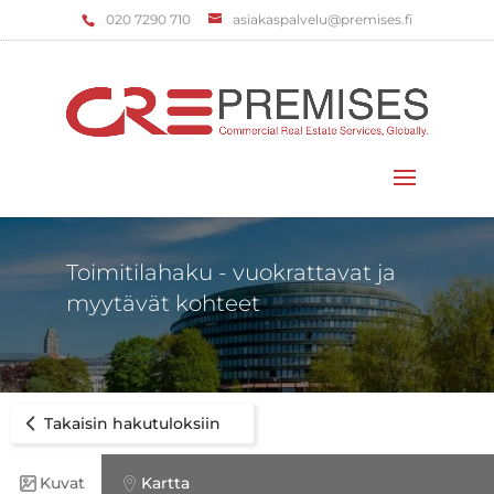
‌020 7290 710
asiakaspalvelu@premises.fi
Valitse sivu
Toimitilahaku - vuokrattavat ja
myytävät kohteet
Takaisin hakutuloksiin
Kuvat
Kartta