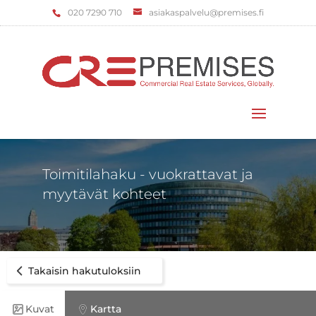
‌020 7290 710
asiakaspalvelu@premises.fi
Valitse sivu
Toimitilahaku - vuokrattavat ja
myytävät kohteet
Takaisin hakutuloksiin
Kuvat
Kartta