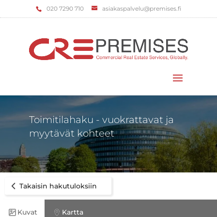
‌020 7290 710
asiakaspalvelu@premises.fi
Valitse sivu
Toimitilahaku - vuokrattavat ja
myytävät kohteet
Takaisin hakutuloksiin
Kuvat
Kartta