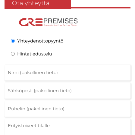
Ota yhteyttä
Yhteydenottopyyntö
Hintatiedustelu