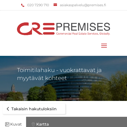
‌020 7290 710
asiakaspalvelu@premises.fi
Valitse sivu
Toimitilahaku - vuokrattavat ja
myytävät kohteet
Takaisin hakutuloksiin
Kuvat
Kartta