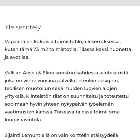
Yleisesittely
Vapaana eri kokoisia toimistotiloja 5.kerroksessa,
kuten tämä 73 m2 toimistotila. Tilassa kaksi huonetta
ja avotilaa.
Vallilan Akseli & Elina koostuu kahdesta kiinteistöstä,
joka on viime vuosina palvellut etenkin designin,
teollisen muotoilun sekä muiden luovien alojen
yrityksiä. Kiinteistön tilat on suunniteltu ja toteutettu
sopimaan hyvin yhteen nykypäivän työelämän
vaatimusten kanssa. Toisessa talossa toimii oma
lounasravintola.
Sijainti Lemuntiellä on vain korttelin etäisyydellä