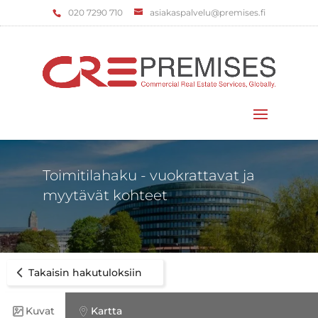
‌020 7290 710
asiakaspalvelu@premises.fi
Valitse sivu
Toimitilahaku - vuokrattavat ja
myytävät kohteet
Takaisin hakutuloksiin
Kuvat
Kartta