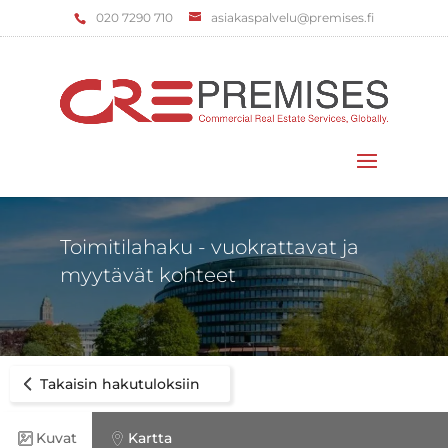
‌020 7290 710
asiakaspalvelu@premises.fi
Valitse sivu
Toimitilahaku - vuokrattavat ja
myytävät kohteet
Takaisin hakutuloksiin
Kuvat
Kartta