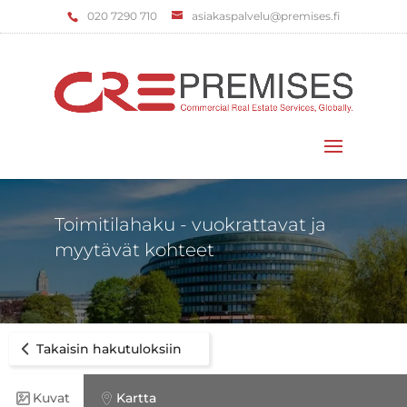
‌020 7290 710
asiakaspalvelu@premises.fi
Valitse sivu
Toimitilahaku - vuokrattavat ja
myytävät kohteet
Takaisin hakutuloksiin
Kuvat
Kartta