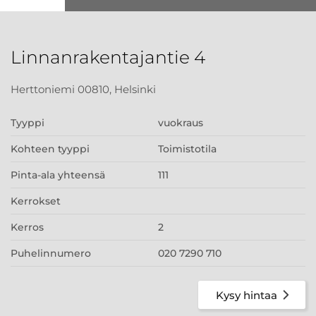
Linnanrakentajantie 4
Herttoniemi 00810, Helsinki
Tyyppi
vuokraus
Kohteen tyyppi
Toimistotila
Pinta-ala yhteensä
111
Kerrokset
Kerros
2
Puhelinnumero
020 7290 710
Kysy hintaa