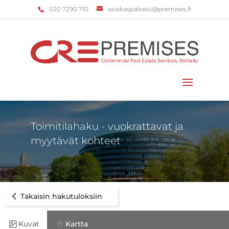
‌020 7290 710
asiakaspalvelu@premises.fi
Valitse sivu
Toimitilahaku - vuokrattavat ja
myytävät kohteet
Takaisin hakutuloksiin
Kuvat
Kartta