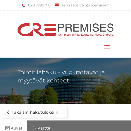
‌020 7290 710
asiakaspalvelu@premises.fi
Valitse sivu
Toimitilahaku - vuokrattavat ja
myytävät kohteet
Takaisin hakutuloksiin
Kuvat
Kartta