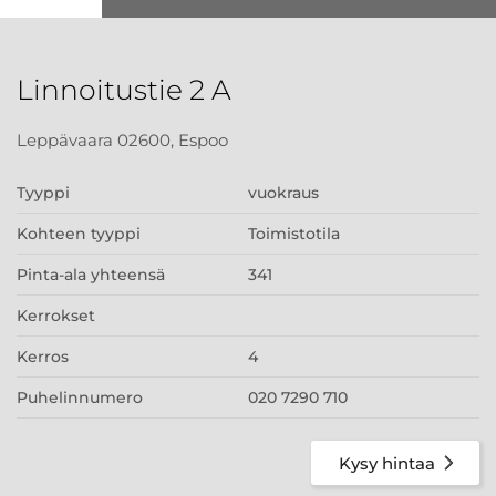
Linnoitustie 2 A
Leppävaara 02600, Espoo
Tyyppi
vuokraus
Kohteen tyyppi
Toimistotila
Pinta-ala yhteensä
341
Kerrokset
Kerros
4
Puhelinnumero
020 7290 710
Kysy hintaa