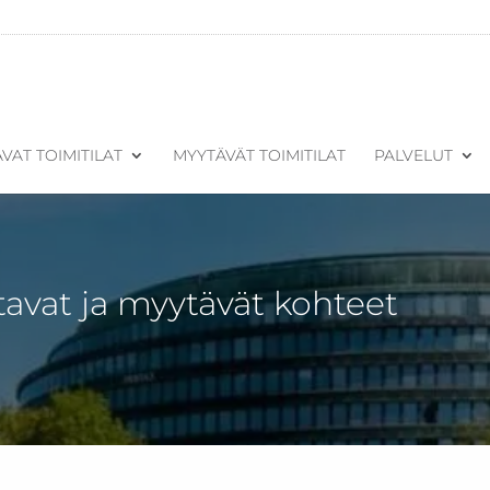
VAT TOIMITILAT
MYYTÄVÄT TOIMITILAT
PALVELUT
tavat ja myytävät kohteet