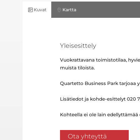
Kuvat
Kartta
Yleisesittely
Vuokrattavana toimistotilaa, hyvi
muista tiloista.
Quartetto Business Park tarjoaa y
Lisätiedot ja kohde-esittelyt 020 7
Kohteella ei ole lain edellyttämää
Ota yhteyttä