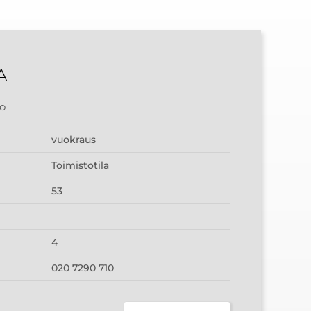
A
o
vuokraus
Toimistotila
53
4
020 7290 710