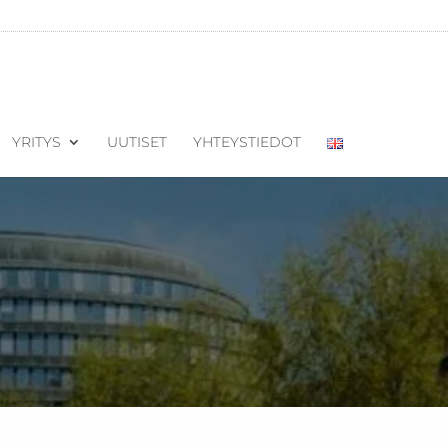
YRITYS
UUTISET
YHTEYSTIEDOT