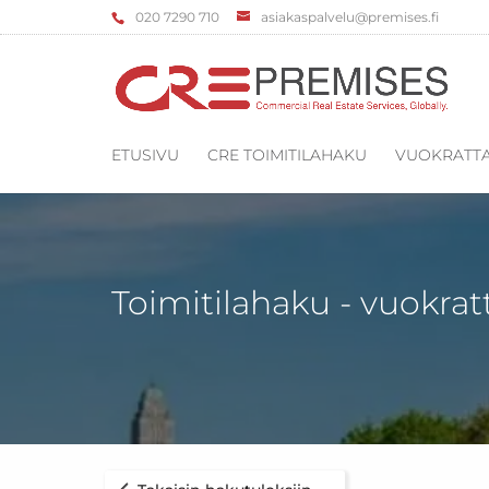
‌020 7290 710
asiakaspalvelu@premises.fi
ETUSIVU
CRE TOIMITILAHAKU
VUOKRATTA
Toimitilahaku - vuokrat