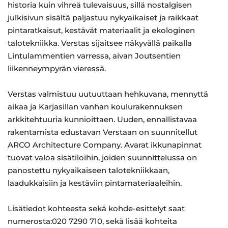
historia kuin vihreä tulevaisuus, sillä nostalgisen
julkisivun sisältä paljastuu nykyaikaiset ja raikkaat
pintaratkaisut, kestävät materiaalit ja ekologinen
talotekniikka. Verstas sijaitsee näkyvällä paikalla
Lintulammentien varressa, aivan Joutsentien
liikenneympyrän vieressä.
Verstas valmistuu uutuuttaan hehkuvana, mennyttä
aikaa ja Karjasillan vanhan koulurakennuksen
arkkitehtuuria kunnioittaen. Uuden, ennallistavaa
rakentamista edustavan Verstaan on suunnitellut
ARCO Architecture Company. Avarat ikkunapinnat
tuovat valoa sisätiloihin, joiden suunnittelussa on
panostettu nykyaikaiseen talotekniikkaan,
laadukkaisiin ja kestäviin pintamateriaaleihin.
Lisätiedot kohteesta sekä kohde-esittelyt saat
numerosta:020 7290 710, sekä lisää kohteita