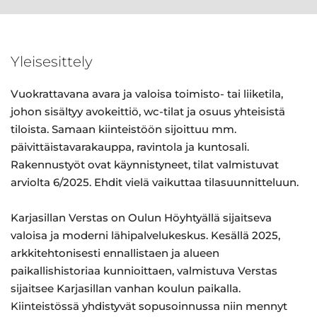
Yleisesittely
Vuokrattavana avara ja valoisa toimisto- tai liiketila,
johon sisältyy avokeittiö, wc-tilat ja osuus yhteisistä
tiloista. Samaan kiinteistöön sijoittuu mm.
päivittäistavarakauppa, ravintola ja kuntosali.
Rakennustyöt ovat käynnistyneet, tilat valmistuvat
arviolta 6/2025. Ehdit vielä vaikuttaa tilasuunnitteluun.
Karjasillan Verstas on Oulun Höyhtyällä sijaitseva
valoisa ja moderni lähipalvelukeskus. Kesällä 2025,
arkkitehtonisesti ennallistaen ja alueen
paikallishistoriaa kunnioittaen, valmistuva Verstas
sijaitsee Karjasillan vanhan koulun paikalla.
Kiinteistössä yhdistyvät sopusoinnussa niin mennyt