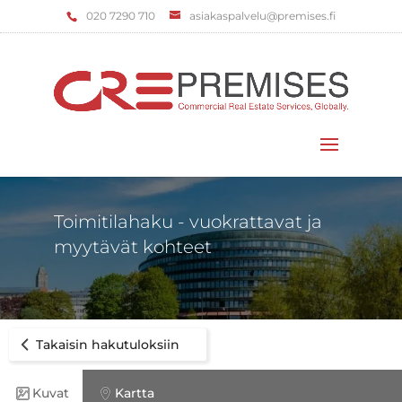
‌020 7290 710
asiakaspalvelu@premises.fi
Valitse sivu
Toimitilahaku - vuokrattavat ja
myytävät kohteet
Takaisin hakutuloksiin
Kuvat
Kartta