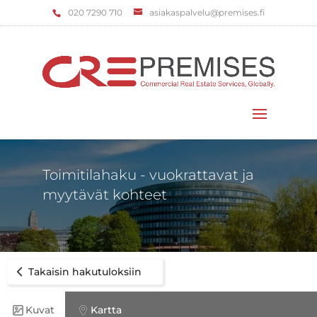
‌020 7290 710
asiakaspalvelu@premises.fi
Valitse sivu
Toimitilahaku - vuokrattavat ja
myytävät kohteet
Takaisin hakutuloksiin
Kuvat
Kartta