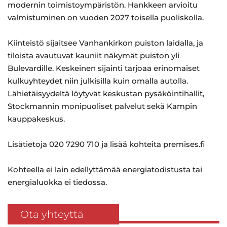
modernin toimistoympäristön. Hankkeen arvioitu
valmistuminen on vuoden 2027 toisella puoliskolla.
Kiinteistö sijaitsee Vanhankirkon puiston laidalla, ja
tiloista avautuvat kauniit näkymät puiston yli
Bulevardille. Keskeinen sijainti tarjoaa erinomaiset
kulkuyhteydet niin julkisilla kuin omalla autolla.
Lähietäisyydeltä löytyvät keskustan pysäköintihallit,
Stockmannin monipuoliset palvelut sekä Kampin
kauppakeskus.
Lisätietoja 020 7290 710 ja lisää kohteita premises.fi
Kohteella ei lain edellyttämää energiatodistusta tai
energialuokka ei tiedossa.
Ota yhteyttä