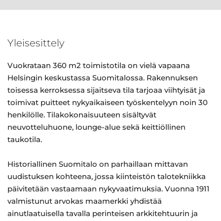
Yleisesittely
Vuokrataan 360 m2 toimistotila on vielä vapaana
Helsingin keskustassa Suomitalossa. Rakennuksen
toisessa kerroksessa sijaitseva tila tarjoaa viihtyisät ja
toimivat puitteet nykyaikaiseen työskentelyyn noin 30
henkilölle. Tilakokonaisuuteen sisältyvät
neuvotteluhuone, lounge-alue sekä keittiöllinen
taukotila.
Historiallinen Suomitalo on parhaillaan mittavan
uudistuksen kohteena, jossa kiinteistön talotekniikka
päivitetään vastaamaan nykyvaatimuksia. Vuonna 1911
valmistunut arvokas maamerkki yhdistää
ainutlaatuisella tavalla perinteisen arkkitehtuurin ja