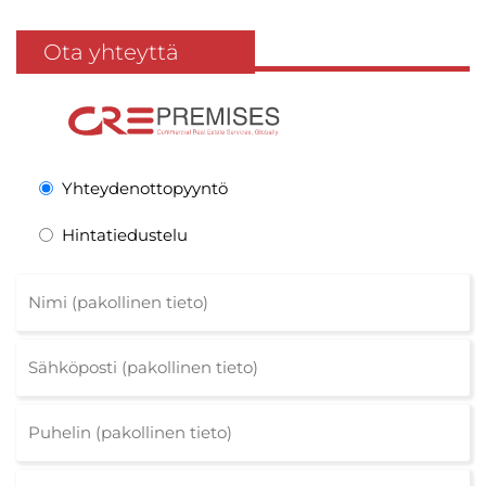
Ota yhteyttä
Yhteydenottopyyntö
Hintatiedustelu