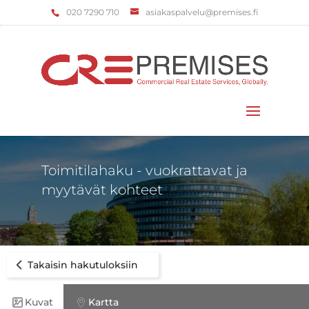
‌020 7290 710
asiakaspalvelu@premises.fi
Valitse sivu
Toimitilahaku - vuokrattavat ja
myytävät kohteet
Takaisin hakutuloksiin
Kuvat
Kartta