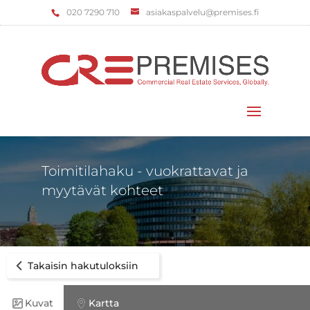
‌020 7290 710
asiakaspalvelu@premises.fi
Valitse sivu
Toimitilahaku - vuokrattavat ja
myytävät kohteet
Takaisin hakutuloksiin
Kuvat
Kartta