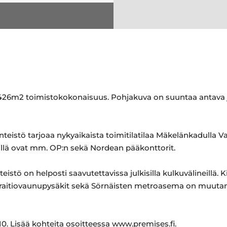
i 426m2 toimistokokonaisuus. Pohjakuva on suuntaa antava 
nteistö tarjoaa nykyaikaista toimitilatilaa Mäkelänkadulla Vall
töllä ovat mm. OP:n sekä Nordean pääkonttorit.
teistö on helposti saavutettavissa julkisilla kulkuvälineillä. 
 ja raitiovaunupysäkit sekä Sörnäisten metroasema on muu
0. Lisää kohteita osoitteessa www.premises.fi.