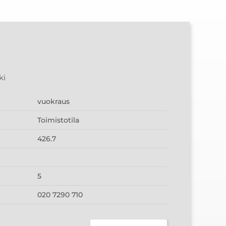
2
ki
vuokraus
Toimistotila
426.7
5
020 7290 710