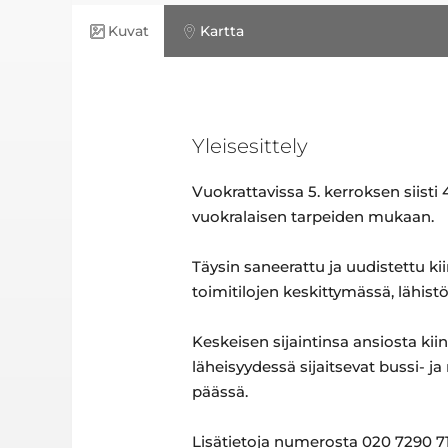
Kuvat
Kartta
Yleisesittely
Vuokrattavissa 5. kerroksen siist
vuokralaisen tarpeiden mukaan.
Täysin saneerattu ja uudistettu kii
toimitilojen keskittymässä, lähis
Keskeisen sijaintinsa ansiosta kiin
läheisyydessä sijaitsevat bussi-
päässä.
Lisätietoja numerosta 020 7290 71