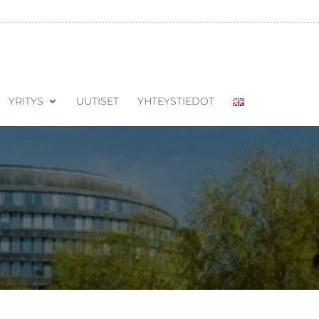
YRITYS
UUTISET
YHTEYSTIEDOT