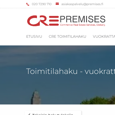
‌020 7290 710
asiakaspalvelu@premises.fi
ETUSIVU
CRE TOIMITILAHAKU
VUOKRATTA
Toimitilahaku - vuokrat