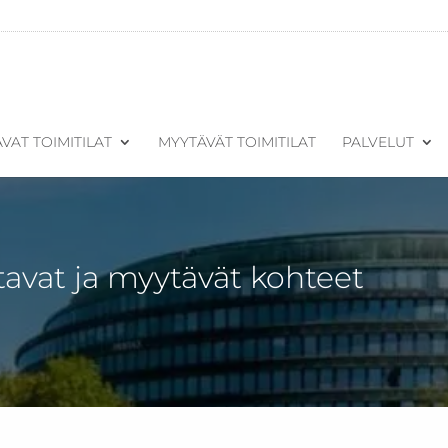
VAT TOIMITILAT
MYYTÄVÄT TOIMITILAT
PALVELUT
tavat ja myytävät kohteet